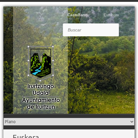
Castellano
Euskera
Buscar
Euskera