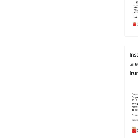
Ins
la 
Iru