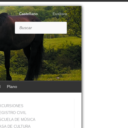
Castellano
Euskera
Buscar
d
Plano
XCURSIONES
EGISTRO CIVIL
SCUELA DE MÚSICA
ASA DE CULTURA