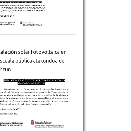
talación solar fotovoltaica en
escuala pública atakondoa de
rtzun