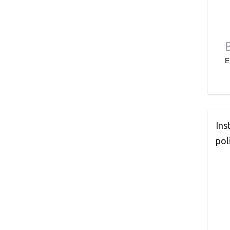
E
Ins
pol