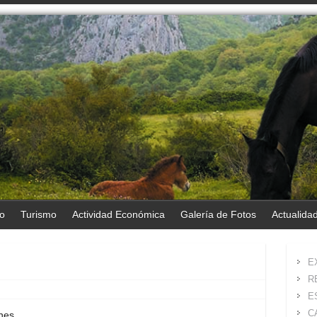
o
Turismo
Actividad Económica
Galería de Fotos
Actualida
E
R
E
C
nes.