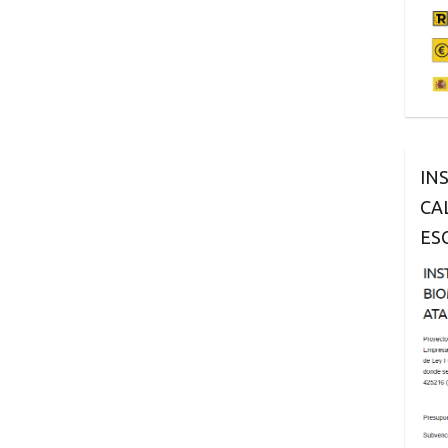
IN
CA
ES