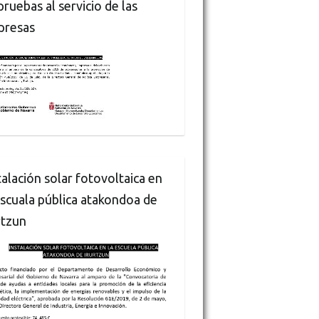
pruebas al servicio de las
presas
talación solar fotovoltaica en
escuala pública atakondoa de
rtzun