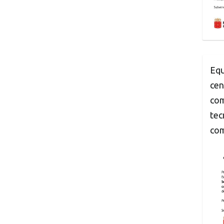
Equ
cen
com
tec
com