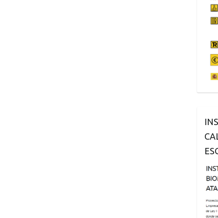
IN
CA
ES