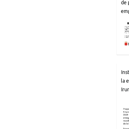
de 
em
Ins
la 
Iru