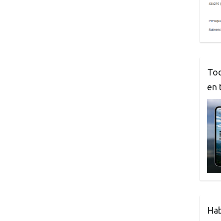
Tod
en 
Hab