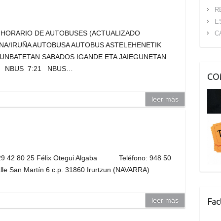
R
E
ín 20 HORARIO DE AUTOBUSES (ACTUALIZADO
C
NA/IRUÑA AUTOBUSA AUTOBUS ASTELEHENETIK
RUNBATETAN SABADOS IGANDE ETA JAIEGUNETAN
54 NBUS 7:21 NBUS…
CO
leer más
 42 80 25 Félix Otegui Algaba Teléfono: 948 50
le San Martín 6 c.p. 31860 Irurtzun (NAVARRA)
leer más
Fac