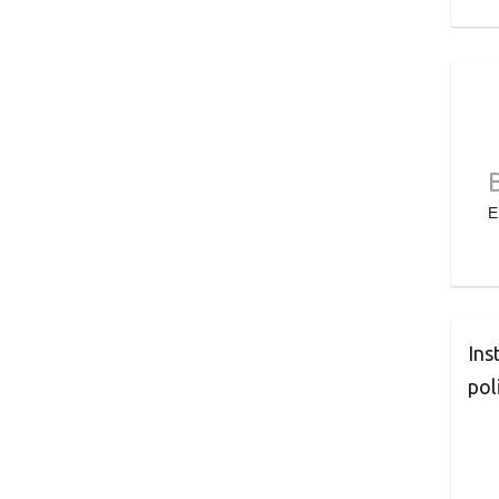
E
Ins
pol