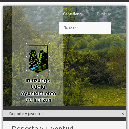
Castellano
Euskera
Buscar
Deporte y juventud