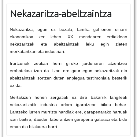
Nekazaritza-abeltzaintza
Nekazaritza, egun ez bezala, familia gehienen oinarri
ekonomikoa zen lehen. XX. mendearen erdialdean
nekazaritzak eta abeltzaintzak leku egin zieten
merkataritzari eta industriari.
Irurtzunek zeukan herri giroko jardunaren atzentzea
erabatekoa izan da. Izan ere gaur egun nekazaritzak eta
abeltzaintzak sortzen duten enplegua testimoniala besterik
ez da.
Gertakizun honen zergatiak ez dira bakarrik langileak
nekazaritzatik industria arlora igarotzean bilatu behar.
Lantzeko lurren murrizte handiak ere, garapenarako hartuak
izan baitira, dauden laborantzen garapena galarazi eta bide
eman dio bilakaera horri.