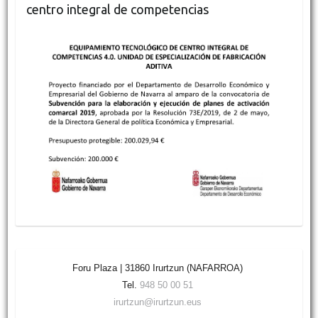
centro integral de competencias
Foru Plaza | 31860 Irurtzun (NAFARROA)
Tel.
948 50 00 51
irurtzun@irurtzun.eus