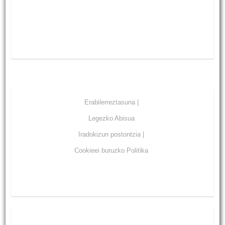
Erabilerreztasuna |
Legezko Abisua
Iradokizun postontzia |
Cookieei buruzko Politika