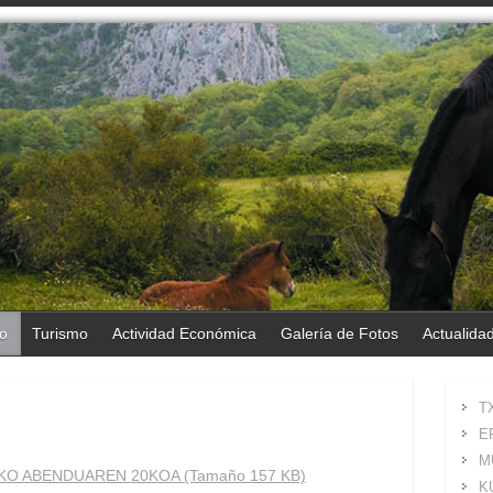
o
Turismo
Actividad Económica
Galería de Fotos
Actualida
T
E
M
O ABENDUAREN 20KOA (Tamaño 157 KB)
K