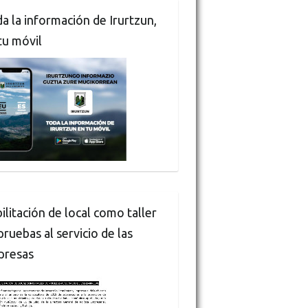
a la información de Irurtzun,
tu móvil
ilitación de local como taller
pruebas al servicio de las
presas