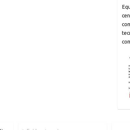
Equ
cen
com
tec
com