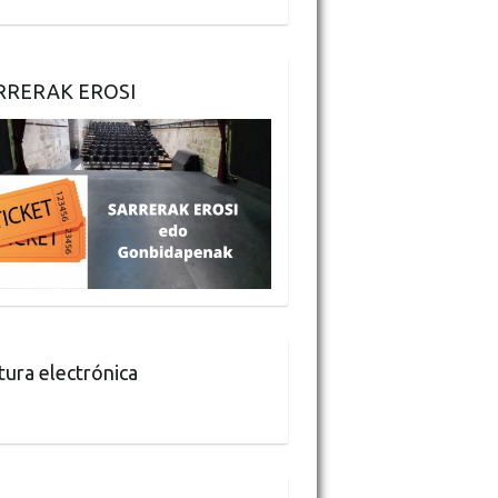
RRERAK EROSI
tura electrónica