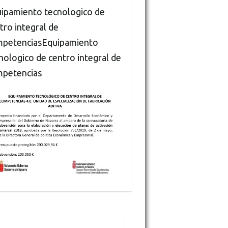
ipamiento tecnologico de
tro integral de
petenciasEquipamiento
nologico de centro integral de
petencias