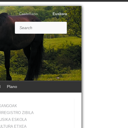
Castellano
Euskera
Search
d
Plano
XANGOAK
RREGISTRO ZIBILA
USIKA ESKOLA
ULTURA ETXEA