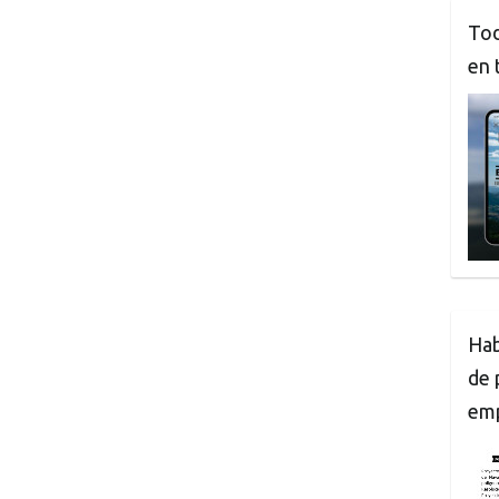
Tod
en 
Hab
de 
em