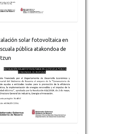
talación solar fotovoltaica en
escuala pública atakondoa de
rtzun