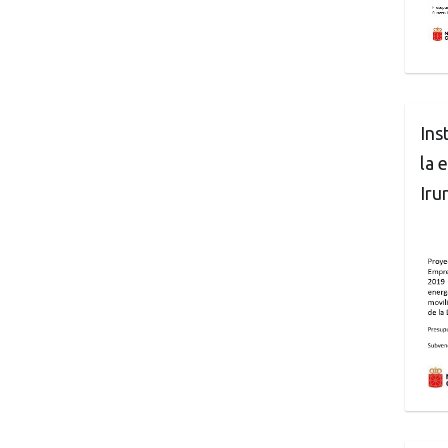
Ins
la 
Iru