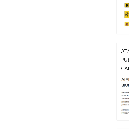
AT
PU
GA