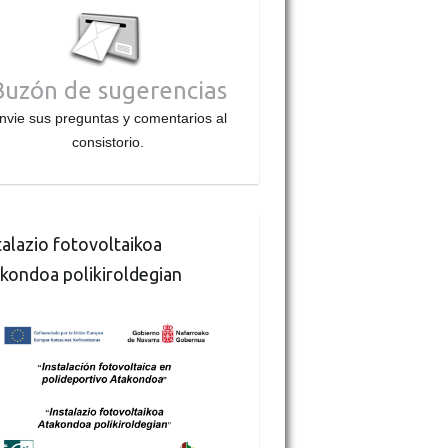
Buzón de sugerencias
nvie sus preguntas y comentarios al
consistorio.
talazio fotovoltaikoa
kondoa polikiroldegian