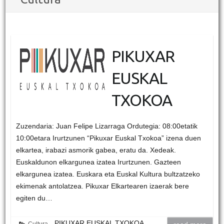
PIKUXAR
EUSKAL
TXOKOA
Zuzendaria: Juan Felipe Lizarraga Ordutegia: 08:00etatik
10:00etara Irurtzunen “Pikuxar Euskal Txokoa” izena duen
elkartea, irabazi asmorik gabea, eratu da. Xedeak.
Euskaldunon elkargunea izatea Irurtzunen. Gazteen
elkargunea izatea. Euskara eta Euskal Kultura bultzatzeko
ekimenak antolatzea. Pikuxar Elkartearen izaerak bere
egiten du…
PIKUXAR EUSKAL TXOKOA