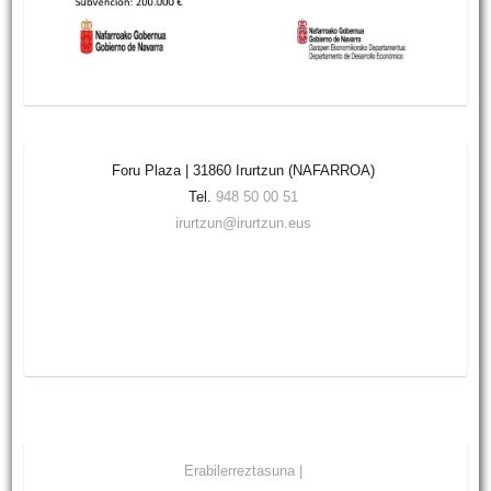
Foru Plaza | 31860 Irurtzun (NAFARROA)
Tel.
948 50 00 51
irurtzun@irurtzun.eus
Erabilerreztasuna |