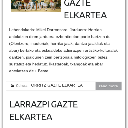
GAZTE
ELKARTEA
Lehendakaria: Mikel Dorronsoro. Jarduera: Herrian
antolatzen diren jarduera ezberdinetan parte hartzen du
(Olentzero, inauteriak, herriko jaiak, dantza jaialdiak eta
abar) bertako eta eskualdeko adierazpen artistiko-kulturalak
dantzen, joaldunen zein pertsonaia mitologikoen bidez
sustatuz eta hedatuz. Ikastaroak, txangoak eta abar
antolatzen ditu. Beste…
ORRITZ GAZTE ELKARTEA
Cultura
read more
LARRAZPI GAZTE
ELKARTEA