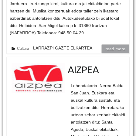
Jarduera: Irurtzungo kirol, kultura eta jai ekitaldietan parte
hartzen du. Musika kontzertuak edota tailer zein ikastaro
ezberdinak antolatzen ditu. Autokudeatutako bi udal lokal
ditu. Helbidea: San Migel kalea p.k. 31860 Irurtzun
(NAFARROA) Telefonoa: 948 50 04 29
LARRAZPI GAZTE ELKARTEA
Cultura
read more
AIZPEA
Lehendakaria: Nerea Balda
San Juan. Euskara eta
euskal kultura sustatu eta
bultzatzen ditu. Horretarako
urtean zehar zenbait ekitaldi
antolatzen ditu: Santa
Ageda, Euskal ekitaldiak,