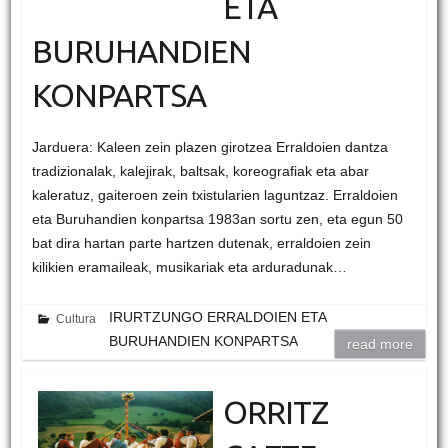
ETA
BURUHANDIEN
KONPARTSA
Jarduera: Kaleen zein plazen girotzea Erraldoien dantza
tradizionalak, kalejirak, baltsak, koreografiak eta abar
kaleratuz, gaiteroen zein txistularien laguntzaz. Erraldoien
eta Buruhandien konpartsa 1983an sortu zen, eta egun 50
bat dira hartan parte hartzen dutenak, erraldoien zein
kilikien eramaileak, musikariak eta arduradunak…
IRURTZUNGO ERRALDOIEN ETA
Cultura
BURUHANDIEN KONPARTSA
read more
ORRITZ