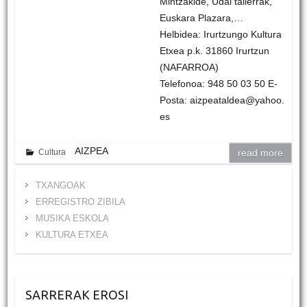
Mintzakide, Udal tailerrak,
Euskara Plazara,…
Helbidea: Irurtzungo Kultura
Etxea p.k. 31860 Irurtzun
(NAFARROA)
Telefonoa: 948 50 03 50 E-
Posta: aizpeataldea@yahoo.
es
AIZPEA
Cultura
read more
TXANGOAK
ERREGISTRO ZIBILA
MUSIKA ESKOLA
KULTURA ETXEA
SARRERAK EROSI