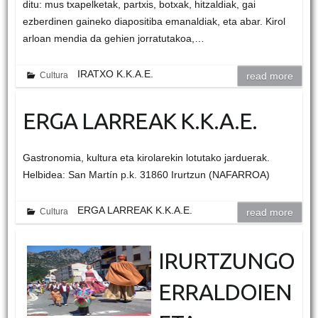
ditu: mus txapelketak, partxis, botxak, hitzaldiak, gai
ezberdinen gaineko diapositiba emanaldiak, eta abar. Kirol
arloan mendia da gehien jorratutakoa,…
IRATXO K.K.A.E.
Cultura
read more
ERGA LARREAK K.K.A.E.
Gastronomia, kultura eta kirolarekin lotutako jarduerak.
Helbidea: San Martín p.k. 31860 Irurtzun (NAFARROA)
ERGA LARREAK K.K.A.E.
Cultura
read more
IRURTZUNGO
ERRALDOIEN