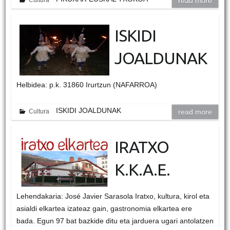
Cultura
read more
ISKIDI
JOALDUNAK
Helbidea: p.k. 31860 Irurtzun (NAFARROA)
ISKIDI JOALDUNAK
Cultura
read more
IRATXO
K.K.A.E.
Lehendakaria: José Javier Sarasola Iratxo, kultura, kirol eta
asialdi elkartea izateaz gain, gastronomia elkartea ere
bada. Egun 97 bat bazkide ditu eta jarduera ugari antolatzen