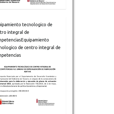
ipamiento tecnologico de
tro integral de
petenciasEquipamiento
nologico de centro integral de
petencias