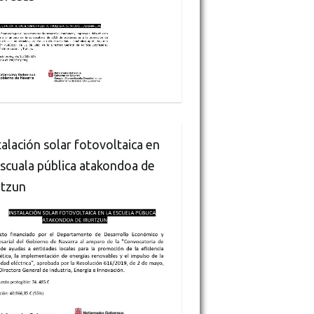
talación solar fotovoltaica en
escuala pública atakondoa de
rtzun