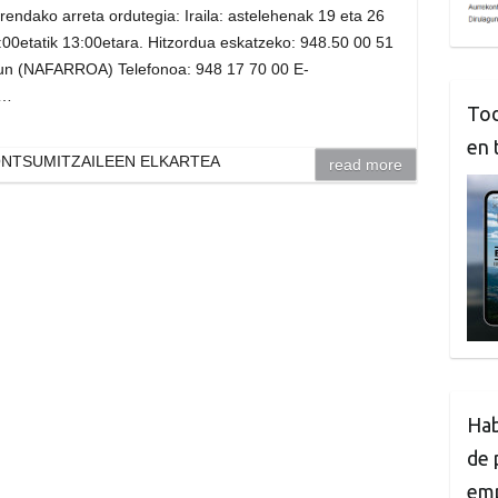
rrendako arreta ordutegia: Iraila: astelehenak 19 eta 26
:00etatik 13:00etara. Hitzordua eskatzeko: 948.50 00 51
tzun (NAFARROA) Telefonoa: 948 17 70 00 E-
m…
Tod
en 
ONTSUMITZAILEEN ELKARTEA
read more
Hab
de 
em