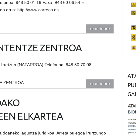
efonoa: 948 50 01 16 Faxa: 948 60 06 54 E-
b orria: http://www.correos.es
read more
NTENTZE ZENTROA
60 Irurtzun (NAFARROA) Telefonoa: 948 50 70 08
AT
E ZENTROA
read more
PU
GA
OAKO
EEN ELKARTEA
 doaneko laguntza juridikoa. Arreta bulegoa Irurtzungo