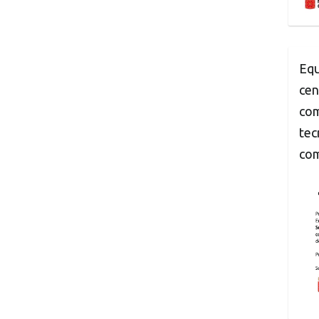
Equ
cen
com
tec
com