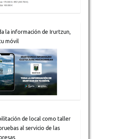
a la información de Irurtzun,
tu móvil
ilitación de local como taller
pruebas al servicio de las
presas