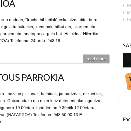
IOA
E
M
iaren ondoan, “Irache hil-beilak” eskaintzen ditu, bere
K
i gela tumuluekin, komunak, hilkutxen, hilarrien eta
arajea eta tanatopraxia-gela bat. Helbidea: Hilerriko
RROA) Telefonoa: 24 ordu: 948 19…
SA
read more
TOUS PARROKIA
uera: meza ospkizunak, bataioak, jaunartzeak, ezkontzak,
noa. Gaixoendako eta etxerik ez dutenendako laguntza,
 egunero 19:00etan. Igandeetan 9:30etik 12:00etara.
rtzun (NAFARROA) Telefonoa: 948 50 00 13 E-
Fac
m