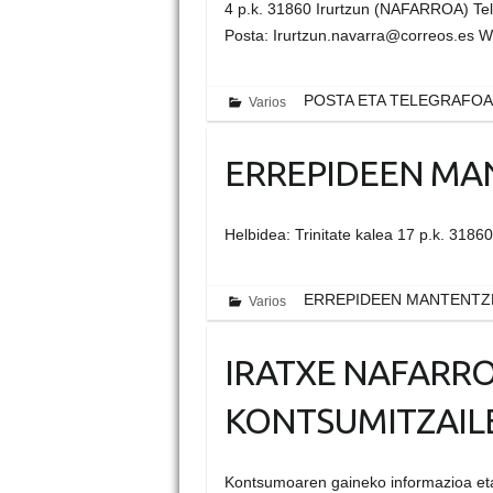
4 p.k. 31860 Irurtzun (NAFARROA) Tel
Posta: Irurtzun.navarra@correos.es We
POSTA ETA TELEGRAFOA
Varios
ERREPIDEEN MA
Helbidea: Trinitate kalea 17 p.k. 318
ERREPIDEEN MANTENTZ
Varios
IRATXE NAFARR
KONTSUMITZAIL
Kontsumoaren gaineko informazioa eta