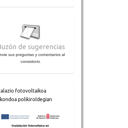
Buzón de sugerencias
nvie sus preguntas y comentarios al
consistorio.
talazio fotovoltaikoa
kondoa polikiroldegian