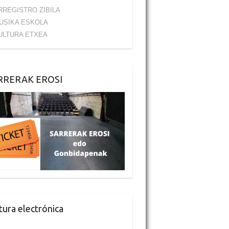
RREGISTRO ZIBILA
USIKA ESKOLA
ULTURA ETXEA
RRERAK EROSI
tura electrónica