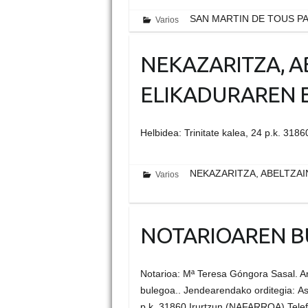
SAN MARTIN DE TOUS P
Varios
NEKAZARITZA, A
ELIKADURAREN 
Helbidea: Trinitate kalea, 24 p.k. 31
NEKAZARITZA, ABELTZA
Varios
NOTARIOAREN B
Notarioa: Mª Teresa Góngora Sasal. A
bulegoa.. Jendearendako orditegia: As
p.k. 31860 Irurtzun (NAFARROA) Telefo