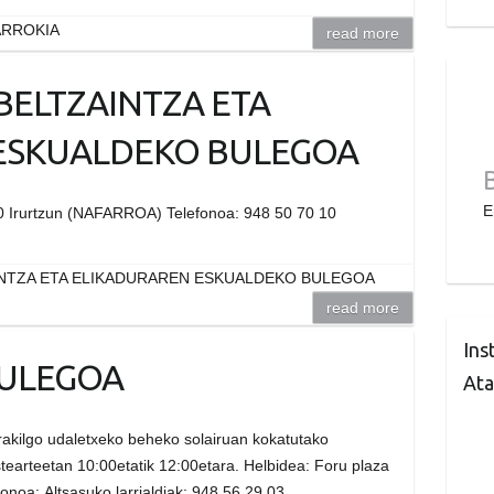
ARROKIA
read more
BELTZAINTZA ETA
ESKUALDEKO BULEGOA
E
860 Irurtzun (NAFARROA) Telefonoa: 948 50 70 10
INTZA ETA ELIKADURAREN ESKUALDEKO BULEGOA
read more
Ins
ULEGOA
Ata
rakilgo udaletxeko beheko solairuan kokatutako
tearteetan 10:00etatik 12:00etara. Helbidea: Foru plaza
noa: Altsasuko larrialdiak: 948 56 29 03