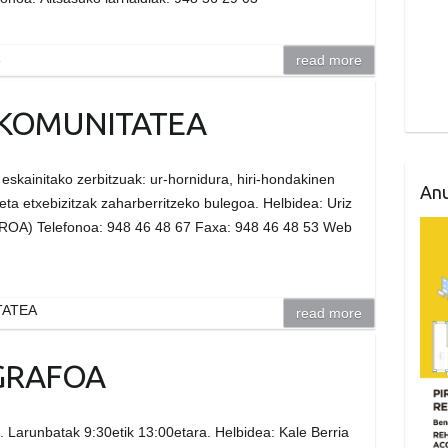
read more
KOMUNITATEA
eskainitako zerbitzuak: ur-hornidura, hiri-hondakinen
Anu
k eta etxebizitzak zaharberritzeko bulegoa. Helbidea: Uriz
ROA) Telefonoa: 948 46 48 67 Faxa: 948 46 48 53 Web
TATEA
read more
EGRAFOA
. Larunbatak 9:30etik 13:00etara. Helbidea: Kale Berria