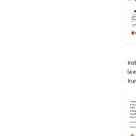
Ins
la 
Iru