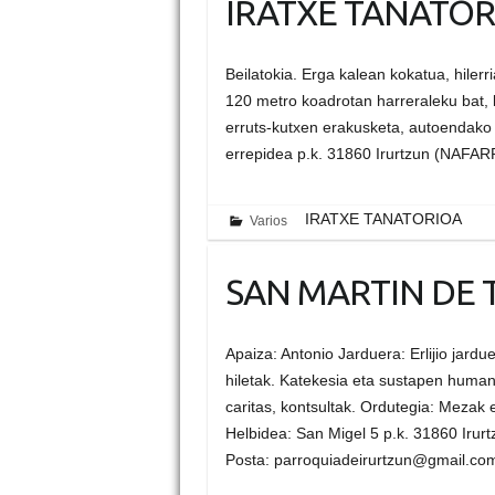
IRATXE TANATOR
Beilatokia. Erga kalean kokatua, hilerr
120 metro koadrotan harreraleku bat, b
erruts-kutxen erakusketa, autoendako g
errepidea p.k. 31860 Irurtzun (NAFA
IRATXE TANATORIOA
Varios
SAN MARTIN DE 
Apaiza: Antonio Jarduera: Erlijio jard
hiletak. Katekesia eta sustapen huma
caritas, kontsultak. Ordutegia: Mezak
Helbidea: San Migel 5 p.k. 31860 Iru
Posta: parroquiadeirurtzun@gmail.co