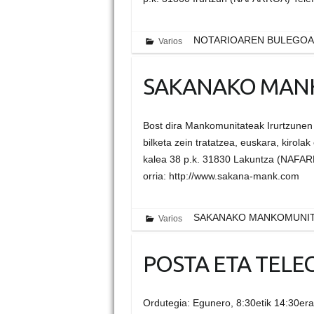
NOTARIOAREN BULEGOA
Varios
SAKANAKO MAN
Bost dira Mankomunitateak Irurtzunen 
bilketa zein tratatzea, euskara, kirola
kalea 38 p.k. 31830 Lakuntza (NAFAR
orria: http://www.sakana-mank.com
SAKANAKO MANKOMUNI
Varios
POSTA ETA TEL
Ordutegia: Egunero, 8:30etik 14:30era