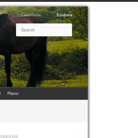
Castellano
Euskera
Search
d
Plano
XANGOAK