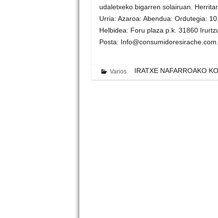
udaletxeko bigarren solairuan. Herrita
Urria: Azaroa: Abendua: Ordutegia: 10
Helbidea: Foru plaza p.k. 31860 Irur
Posta: Info@consumidoresirache.co
IRATXE NAFARROAKO K
Varios