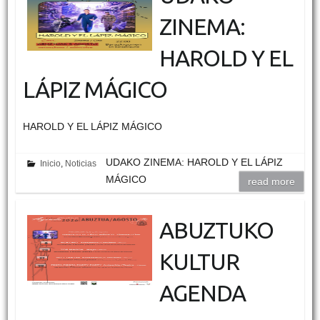
ZINEMA:
HAROLD Y EL
LÁPIZ MÁGICO
HAROLD Y EL LÁPIZ MÁGICO
UDAKO ZINEMA: HAROLD Y EL LÁPIZ
Inicio
,
Noticias
MÁGICO
read more
ABUZTUKO
KULTUR
AGENDA