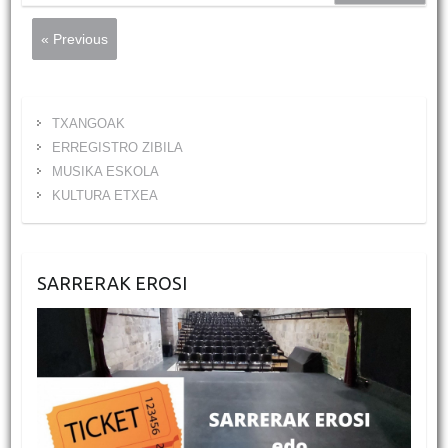
« Previous
TXANGOAK
ERREGISTRO ZIBILA
MUSIKA ESKOLA
KULTURA ETXEA
SARRERAK EROSI