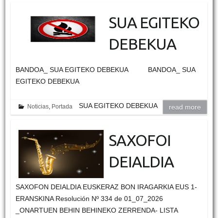
SUA EGITEKO
DEBEKUA
BANDOA_ SUA EGITEKO DEBEKUA BANDOA_ SUA
EGITEKO DEBEKUA
SUA EGITEKO DEBEKUA
Noticias
,
Portada
read more
SAXOFOI
DEIALDIA
SAXOFON DEIALDIA EUSKERAZ BON IRAGARKIA EUS 1-
ERANSKINA Resolución Nº 334 de 01_07_2026
_ONARTUEN BEHIN BEHINEKO ZERRENDA- LISTA