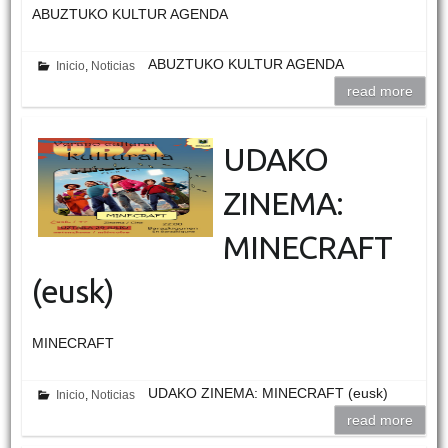
ABUZTUKO KULTUR AGENDA
ABUZTUKO KULTUR AGENDA
Inicio
,
Noticias
read more
UDAKO
ZINEMA:
MINECRAFT
(eusk)
MINECRAFT
UDAKO ZINEMA: MINECRAFT (eusk)
Inicio
,
Noticias
read more