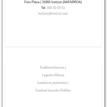
Foru Plaza | 31860 Irurtzun (NAFARROA)
Tel.
948 50 00 51
irurtzun@irurtzun.eus
Erabilerreztasuna |
Legezko Abisua
Iradokizun postontzia |
Cookieei buruzko Politika