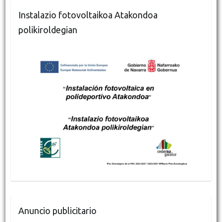
Instalazio fotovoltaikoa Atakondoa
polikiroldegian
Anuncio publicitario