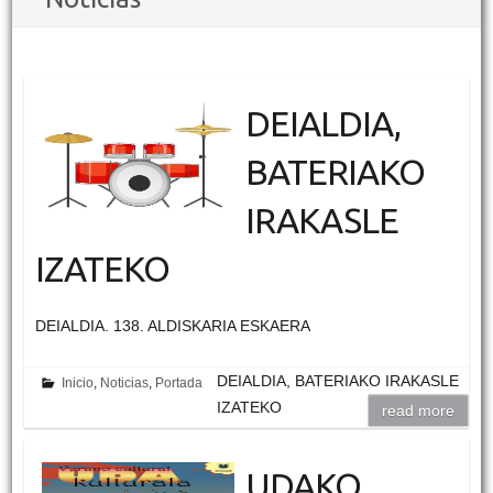
DEIALDIA,
BATERIAKO
IRAKASLE
IZATEKO
DEIALDIA. 138. ALDISKARIA ESKAERA
DEIALDIA, BATERIAKO IRAKASLE
Inicio
,
Noticias
,
Portada
IZATEKO
read more
UDAKO