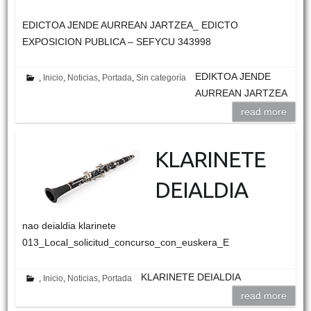
EDICTOA JENDE AURREAN JARTZEA_ EDICTO
EXPOSICION PUBLICA – SEFYCU 343998
EDIKTOA JENDE
,
Inicio
,
Noticias
,
Portada
,
Sin categoría
AURREAN JARTZEA
read more
KLARINETE
DEIALDIA
nao deialdia klarinete
013_Local_solicitud_concurso_con_euskera_E
KLARINETE DEIALDIA
,
Inicio
,
Noticias
,
Portada
read more