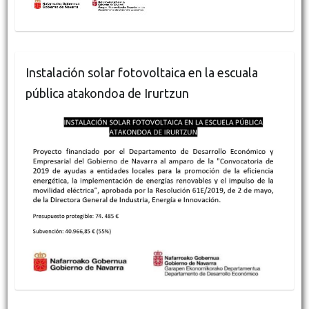
Instalación solar fotovoltaica en la escuala
pública atakondoa de Irurtzun