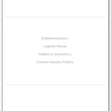
Erabilerreztasuna |
Legezko Abisua
Iradokizun postontzia |
Cookieei buruzko Politika