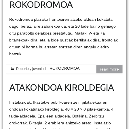
ROKODROMOA
Rokodromoa plazako frontoiaren atzeko aldean kokatuta
dago, beraz, aire zabalekoa da, eta 20 bide baino gehiago
ditu parabolts delakoez prestatuta.. Mailakl V- eta 7a
bitartekoak dira, eta ia bide guztiak bertikalak dira, frontoiak
dituen bi horma bularretan sortzen diren angelu diedro
batzuk…
ROKODROMOA
Deporte y juventud
read more
ATAKONDOA KIROLDEGIA
Instalazioak: Ikastetxe publikoaren zein pilotalekuaren
ondoan kokatutako kiroldegia. 40 × 20 × 8 jolas-kantxa. 4
talde-aldagela. Epaileen aldagela. Botikina. Zerbitzu
orokorrak. Biltegia. 2 erabilera anitzeko areto. Instalazio