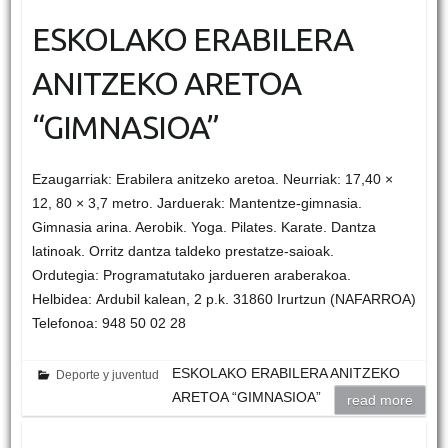
ESKOLAKO ERABILERA
ANITZEKO ARETOA
“GIMNASIOA”
Ezaugarriak: Erabilera anitzeko aretoa. Neurriak: 17,40 ×
12, 80 × 3,7 metro. Jarduerak: Mantentze-gimnasia.
Gimnasia arina. Aerobik. Yoga. Pilates. Karate. Dantza
latinoak. Orritz dantza taldeko prestatze-saioak.
Ordutegia: Programatutako jardueren araberakoa.
Helbidea: Ardubil kalean, 2 p.k. 31860 Irurtzun (NAFARROA)
Telefonoa: 948 50 02 28
ESKOLAKO ERABILERA ANITZEKO
Deporte y juventud
ARETOA “GIMNASIOA”
read more