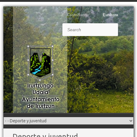
Castellano
Euskera
Search
Deporte y juventud