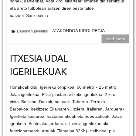
honek, gehienbat, Xota kirol elkarteari ematen dio zerbitzua
eta areto futbolean aritzen diren beste talde
batzuei. Saskibaloia…
ATAKONDOA KIROLDEGIA
Deporte y juventud
read more
ITXESIA UDAL
IGERILEKUAK
Honakoak ditu: Igerileku olinpikoa: 50 metro × 25 metro.
Jolas igerilekua. Plisti-plastan aritzeko igerilekua. 2 kirol-
pista. Botikina. Dutxak, bainuak. Taberna. Terraza.
Barbakoa. Irekitzea: Ekainaren . Itxiera: Irailaren. Jarduerak:
Igeriketa kastaroa, hastapenekoak eta hobetzekoak. Jolas-
igeriketa. Bestelako jarduerak. Itxesia igerilekuetako
funtzionamendu arauak (Tamaina 32Kb). Helbidea: p.k.