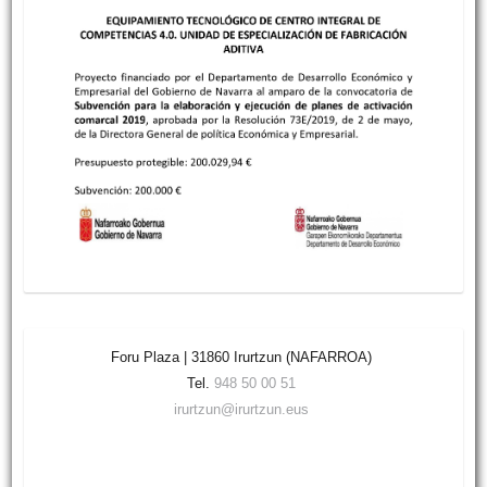
Foru Plaza | 31860 Irurtzun (NAFARROA)
Tel.
948 50 00 51
irurtzun@irurtzun.eus