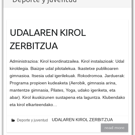
UDALAREN KIROL
ZERBITZUA
Administrazioa: Kirol koordinatzailea. Kirol instalazioak: Udal
kiroldegia. Biaizpe udal pilotalekua. Ikastetxe publikoaren
gimnasioa. Itsesia udal igerilekuak. Rokodromoa. Jarduerak:
Programa propioen kudeaketa (Aerobik, gimnasia arina,
mantentze gimnasia, Pilates, Yoga, udako igeriketa, eta
abar). Kirol ikuskizunen sustapena eta laguntza. Klubendako
eta kirol elkarteendako…
UDALAREN KIROL ZERBITZUA
Deporte y juventud
read more