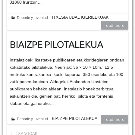
31860 Irurtzun…
ITXESIA UDAL IGERILEKUAK
Deporte y juventud
read more
BIAIZPE PILOTALEKUA
Instalazioak: Ikastetxe publikoaren eta kiorldegiaren ondoan
kokatutako pilotalekua. Neurriak: 36 × 10 × 10m. 12,5
metroko kontrakantxa Ikusle kopurua: 350 eserleku eta 100
zutik paseo-kantxan. Aldagelak Atakondoa Ikastetxe
publikoaren beheko aldean. Instalazio honek zerbitzua
eskaintzen die, gehien bat, herriko pilota eta forntenis
klubari eta gainerako…
BIAIZPE PILOTALEKUA
Deporte y juventud
read more
TXANGOAK