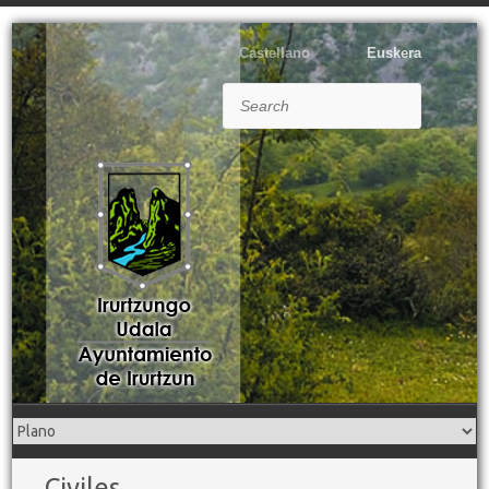
Castellano
Euskera
Search
Civiles