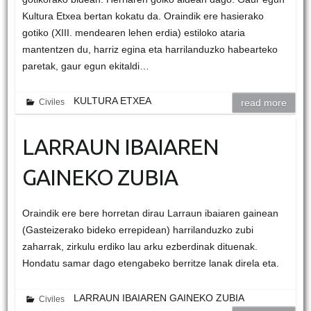
Kultura Etxea bertan kokatu da. Oraindik ere hasierako
gotiko (XIII. mendearen lehen erdia) estiloko ataria
mantentzen du, harriz egina eta harrilanduzko habearteko
paretak, gaur egun ekitaldi…
KULTURA ETXEA
Civiles
read more
LARRAUN IBAIAREN
GAINEKO ZUBIA
Oraindik ere bere horretan dirau Larraun ibaiaren gainean
(Gasteizerako bideko errepidean) harrilanduzko zubi
zaharrak, zirkulu erdiko lau arku ezberdinak dituenak.
Hondatu samar dago etengabeko berritze lanak direla eta.
LARRAUN IBAIAREN GAINEKO ZUBIA
Civiles