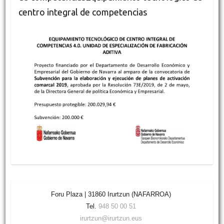
centro integral de competencias
Foru Plaza | 31860 Irurtzun (NAFARROA)
Tel.
948 50 00 51
irurtzun@irurtzun.eus