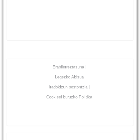
Erabilerreztasuna |
Legezko Abisua
Iradokizun postontzia |
Cookieei buruzko Politika