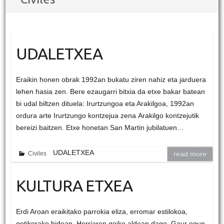
UDALETXEA
Eraikin honen obrak 1992an bukatu ziren nahiz eta jarduera
lehen hasia zen. Bere ezaugarri bitxia da etxe bakar batean
bi udal biltzen dituela: Irurtzungoa eta Arakilgoa, 1992an
ordura arte Irurtzungo kontzejua zena Arakilgo kontzejutik
bereizi baitzen. Etxe honetan San Martin jubilatuen…
UDALETXEA
Civiles
read more
KULTURA ETXEA
Erdi Aroan eraikitako parrokia eliza, erromar estilokoa,
gotikorako bidean. Herriaren goiko aldean dago. Gaur egun