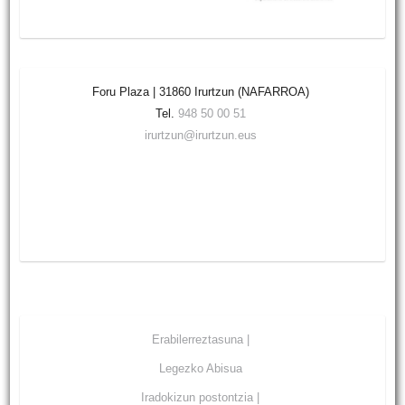
Foru Plaza | 31860 Irurtzun (NAFARROA)
Tel.
948 50 00 51
irurtzun@irurtzun.eus
Erabilerreztasuna |
Legezko Abisua
Iradokizun postontzia |