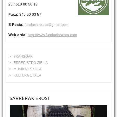
23 / 619 80 50 19
Faxa:
948 50 03 57
E-Posta:
fundacionxota@gmail.com
Web orria:
http://www.fundacionxota.com
TXANGOAK
ERREGISTRO ZIBILA
MUSIKA ESKOLA
KULTURA ETXEA
SARRERAK EROSI