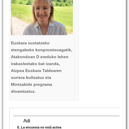
Euskara sustatzeko
etengabeko konpromisoagatik,
Atakondoan D ereduko lehen
irakasleetako bat izanda,
Aizpea Euskara Taldearen
sorrera bultzatuz eta
Mintzakide programa
dinamizatuz.