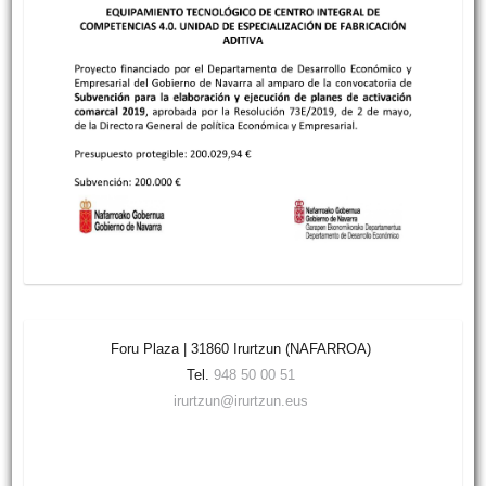
Foru Plaza | 31860 Irurtzun (NAFARROA)
Tel.
948 50 00 51
irurtzun@irurtzun.eus