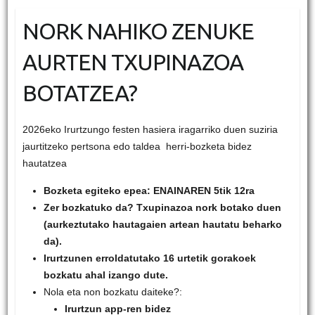
NORK NAHIKO ZENUKE
AURTEN TXUPINAZOA
BOTATZEA?
2026eko Irurtzungo festen hasiera iragarriko duen suziria
jaurtitzeko pertsona edo taldea herri-bozketa bidez
hautatzea
Bozketa egiteko epea: ENAINAREN 5tik 12ra
Zer bozkatuko da? Txupinazoa nork botako duen
(aurkeztutako hautagaien artean hautatu beharko
da).
Irurtzunen erroldatutako 16 urtetik gorakoek
bozkatu ahal izango dute.
Nola eta non bozkatu daiteke?:
Irurtzun app-ren bidez