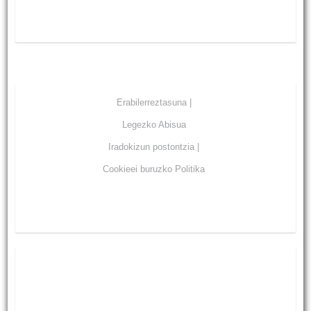
Erabilerreztasuna |
Legezko Abisua
Iradokizun postontzia |
Cookieei buruzko Politika