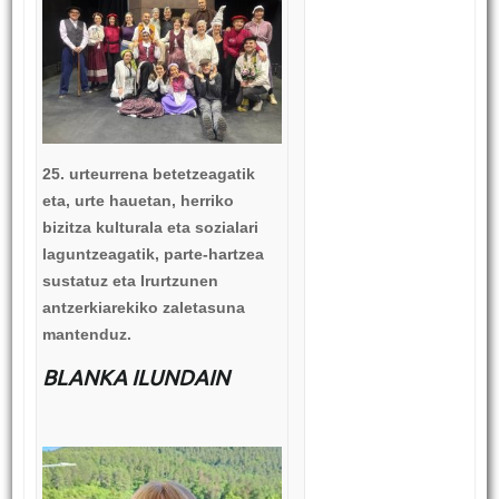
25. urteurrena betetzeagatik
eta, urte hauetan, herriko
bizitza kulturala eta sozialari
laguntzeagatik, parte-hartzea
sustatuz eta Irurtzunen
antzerkiarekiko zaletasuna
mantenduz.
BLANKA ILUNDAIN