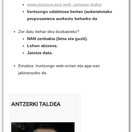
www.irurtzun.eus web -orriaren bidez
Irurtzungo udaletxea bertan (aukeratutako
proposamena aurkeztu beharko da
Zer datu behar dira bozkatzeko?
NAN zenbakia (letra eta guzti).
Lehen abizena.
Jaiotze data.
Emaitza: Irurtzungo web-orrian eta app-ean
jakinaraziko da.
ANTZERKI TALDEA