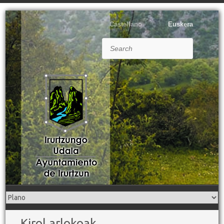
Castellano
Euskera
Search
Kirol arlokoak