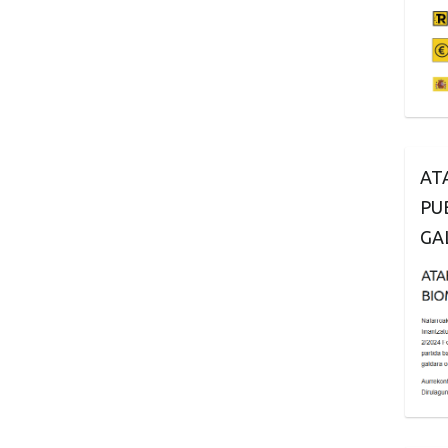
AT
PU
GA