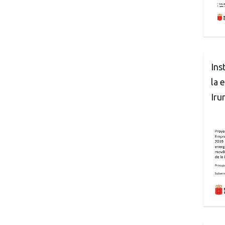
Ins
la 
Iru