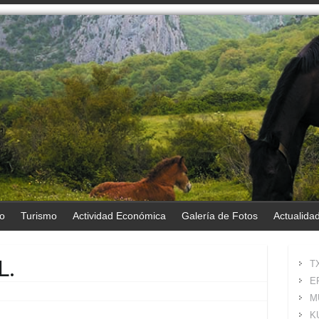
o
Turismo
Actividad Económica
Galería de Fotos
Actualida
L.
T
E
M
K