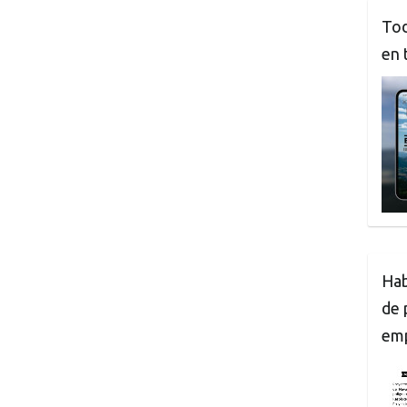
Tod
en 
Hab
de 
em