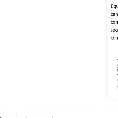
Equ
cen
com
tec
com