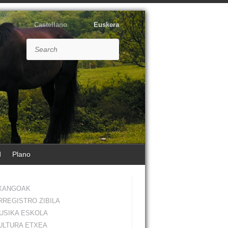
Castellano
Euskera
Search
d
Plano
XANGOAK
RREGISTRO ZIBILA
USIKA ESKOLA
ULTURA ETXEA