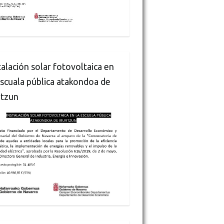
talación solar fotovoltaica en
escuala pública atakondoa de
rtzun