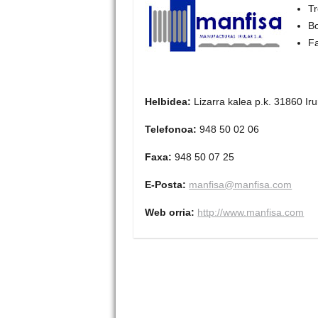
Tr
Bo
Fa
Helbidea:
Lizarra kalea p.k. 31860 
Telefonoa:
948 50 02 06
Faxa:
948 50 07 25
E-Posta:
manfisa@manfisa.com
Web orria:
http://www.manfisa.com