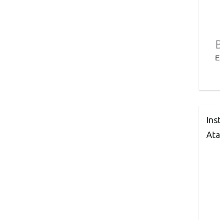
E
Ins
Ata