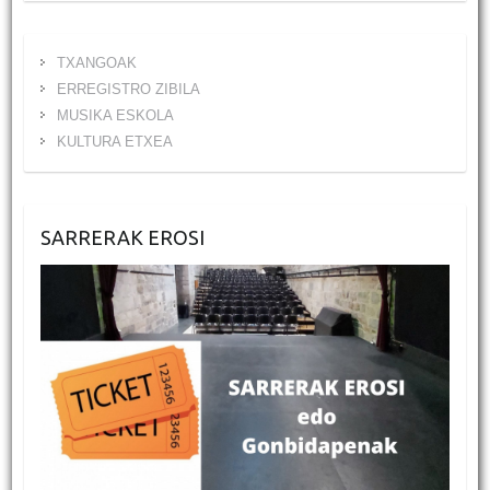
TXANGOAK
ERREGISTRO ZIBILA
MUSIKA ESKOLA
KULTURA ETXEA
SARRERAK EROSI