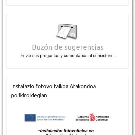
Buzón de sugerencias
Envie sus preguntas y comentarios al consistorio.
Instalazio fotovoltaikoa Atakondoa
polikiroldegian