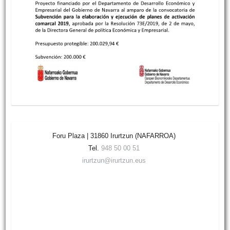
Foru Plaza | 31860 Irurtzun (NAFARROA)
Tel.
948 50 00 51
irurtzun@irurtzun.eus