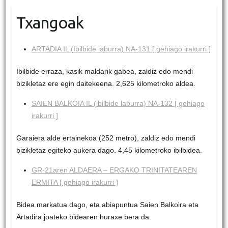
Txangoak
ARTADIA IL (Ibilbide laburra) NA-131 [ gehiago irakurri ]
Ibilbide erraza, kasik maldarik gabea, zaldiz edo mendi
bizikletaz ere egin daitekeena. 2,625 kilometroko aldea.
SAIEN BALKOIA IL (ibilbide laburra) NA-132 [ gehiago
irakurri ]
Garaiera alde ertainekoa (252 metro), zaldiz edo mendi
bizikletaz egiteko aukera dago. 4,45 kilometroko ibilbidea.
GR-21aren ALDAERA – ERGAKO TRINITATEAREN
ERMITA [ gehiago irakurri ]
Bidea markatua dago, eta abiapuntua Saien Balkoira eta
Artadira joateko bidearen huraxe bera da.