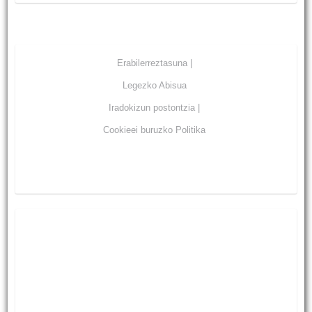
Erabilerreztasuna |
Legezko Abisua
Iradokizun postontzia |
Cookieei buruzko Politika