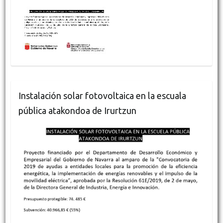
Instalación solar fotovoltaica en la escuala
pública atakondoa de Irurtzun