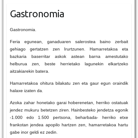
Gastronomia
Gastronomia.
Feria egunean, ganaduaren salerostea baino zerbait
gehiago gertatzen zen Irurtzunen. Hamarretakoa eta
bazkaria baserritar askok astean barna amestutako
helburua zen, beste herrietako lagunekin elkartzeko
aitzakiarekin batera.
Hamarretakoa ohitura bilakatu zen eta gaur egun oraindik
halaxe izaten da.
Azoka zahar honetako garai hoberenetan, herriko ostatuak
jendez mukuru betetzen ziren. Hainbesteko jendetza egonik
-1.000 edo 1.500 pertsona, beharbada- herriko etxe
frankotan jendea apopilo hartzen zen, hamarretakoa hartu
gabe inor geldi ez zedin.