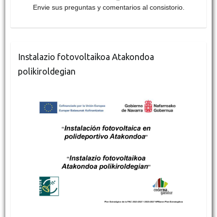
Envie sus preguntas y comentarios al consistorio.
Instalazio fotovoltaikoa Atakondoa
polikiroldegian