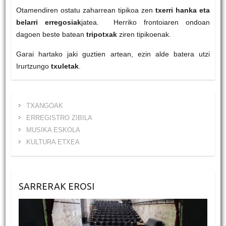
Otamendiren ostatu zaharrean tipikoa zen
txerri hanka eta
belarri erregosiak
jatea. Herriko frontoiaren ondoan
dagoen beste batean
tripotxak
ziren tipikoenak.
Garai hartako jaki guztien artean, ezin alde batera utzi
Irurtzungo
txuletak
.
TXANGOAK
ERREGISTRO ZIBILA
MUSIKA ESKOLA
KULTURA ETXEA
SARRERAK EROSI