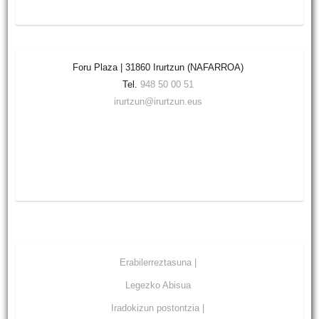
Foru Plaza | 31860 Irurtzun (NAFARROA)
Tel.
948 50 00 51
irurtzun@irurtzun.eus
Erabilerreztasuna |
Legezko Abisua
Iradokizun postontzia |