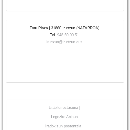
Foru Plaza | 31860 Irurtzun (NAFARROA)
Tel.
948 50 00 51
irurtzun@irurtzun.eus
Erabilerreztasuna |
Legezko Abisua
Iradokizun postontzia |