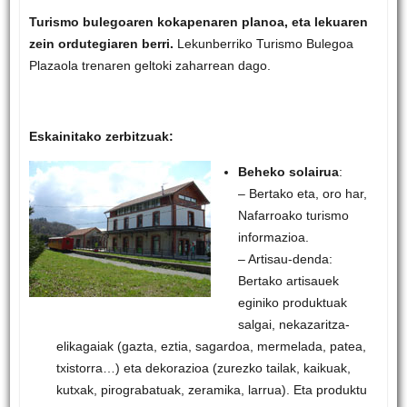
Turismo bulegoaren kokapenaren planoa, eta lekuaren
zein ordutegiaren berri.
Lekunberriko Turismo Bulegoa
Plazaola trenaren geltoki zaharrean dago.
Eskainitako zerbitzuak:
Beheko solairua
:
– Bertako eta, oro har,
Nafarroako turismo
informazioa.
– Artisau-denda:
Bertako artisauek
eginiko produktuak
salgai, nekazaritza-
elikagaiak (gazta, eztia, sagardoa, mermelada, patea,
txistorra…) eta dekorazioa (zurezko tailak, kaikuak,
kutxak, pirograbatuak, zeramika, larrua). Eta produktu