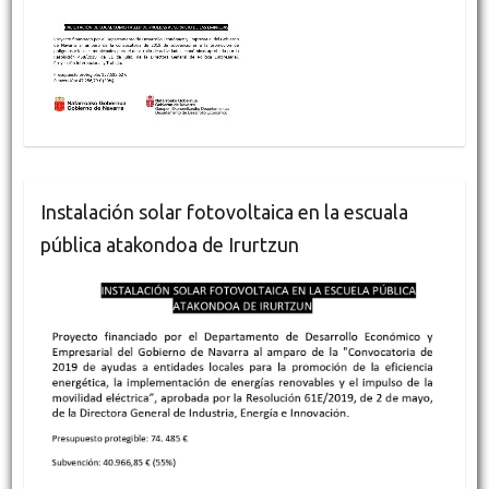
Instalación solar fotovoltaica en la escuala
pública atakondoa de Irurtzun