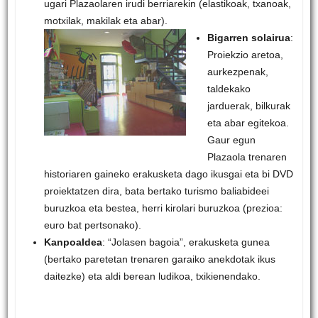
ugari Plazaolaren irudi berriarekin (elastikoak, txanoak,
motxilak, makilak eta abar).
Bigarren solairua
:
Proiekzio aretoa,
aurkezpenak,
taldekako
jarduerak, bilkurak
eta abar egitekoa.
Gaur egun
Plazaola trenaren
historiaren gaineko erakusketa dago ikusgai eta bi DVD
proiektatzen dira, bata bertako turismo baliabideei
buruzkoa eta bestea, herri kirolari buruzkoa (prezioa:
euro bat pertsonako).
Kanpoaldea
: “Jolasen bagoia”, erakusketa gunea
(bertako paretetan trenaren garaiko anekdotak ikus
daitezke) eta aldi berean ludikoa, txikienendako.