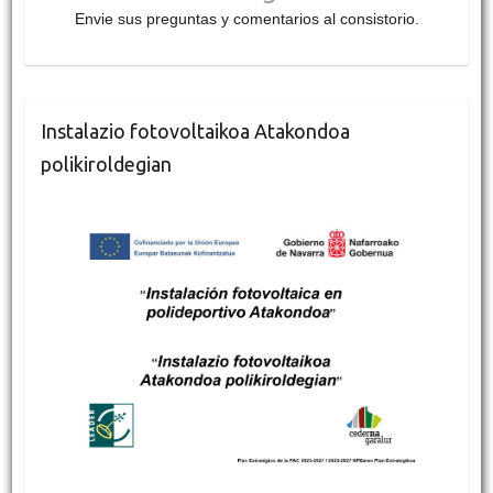
Envie sus preguntas y comentarios al consistorio.
Instalazio fotovoltaikoa Atakondoa
polikiroldegian