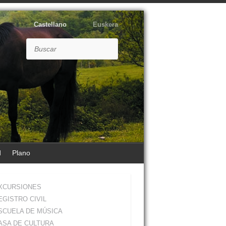
Castellano
Euskera
Buscar
d
Plano
XCURSIONES
EGISTRO CIVIL
SCUELA DE MÚSICA
ASA DE CULTURA