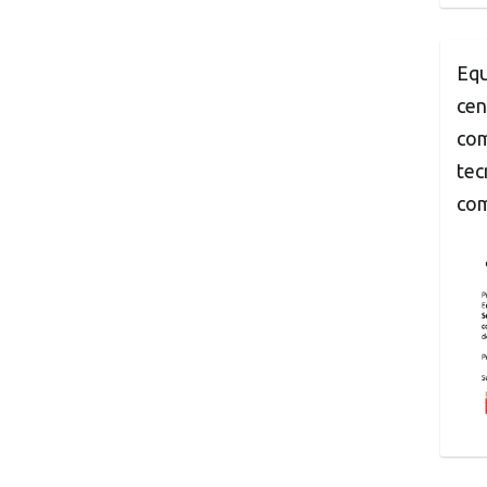
Equ
cen
com
tec
com