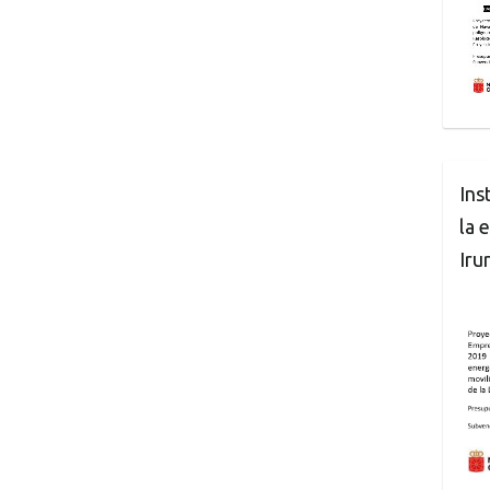
Ins
la 
Iru