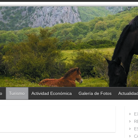
o
Turismo
Actividad Económica
Galería de Fotos
Actualida
E
R
E
C