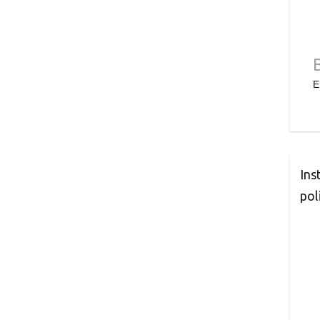
E
Ins
pol