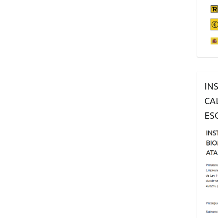
IN
CA
ES