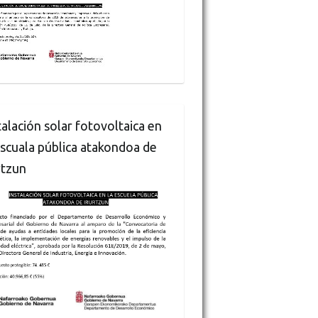
talación solar fotovoltaica en
escuala pública atakondoa de
rtzun